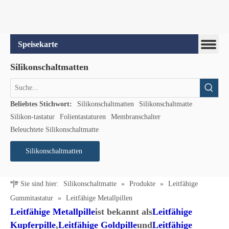
Speisekarte
Silikonschaltmatten
Beliebtes Stichwort:
Silikonschaltmatten
Silikonschaltmatte
Silikon-tastatur
Folientastaturen
Membranschalter
Beleuchtete Silikonschaltmatte
Silikonschaltmatten
Sie sind hier:
Silikonschaltmatte
»
Produkte
»
Leitfähige
Gummitastatur
»
Leitfähige Metallpillen
Leitfähige Metallpille
ist bekannt als
Leitfähige
Kupferpille
,
Leitfähige Goldpille
und
Leitfähige