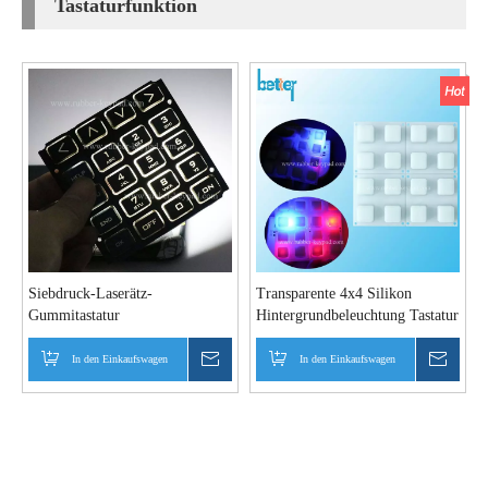
Tastaturfunktion
Siebdruck-Laserätz-
Transparente 4x4 Silikon
Gummitastatur
Hintergrundbeleuchtung Tastatur
In den Einkaufswagen
erkundigen
In den Einkaufswagen
erkun