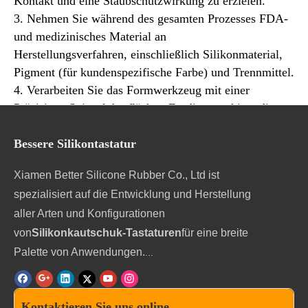
Kontakt und eine Staubschutzwirkung zu erzielen.
3. Nehmen Sie während des gesamten Prozesses FDA-
und medizinisches Material an
Herstellungsverfahren, einschließlich Silikonmaterial,
Pigment (für kundenspezifische Farbe) und Trennmittel.
4. Verarbeiten Sie das Formwerkzeug mit einer
Präzisions-Spiegeloberflächen-Erodiermaschine, die
Silikon-Ohrstöpsel präziser macht, um genau die
Bessere Silikontastatur
richtigen Abmessungen für die Ohren des Einzelnen zu
erzielen.
Xiamen Better Silicone Rubber Co., Ltd ist
(Anmerkungen: Die Bearbeitung von
spezialisiert auf die Entwicklung und Herstellung
Spiegeloberflächen-Erodiermaschinen wird
aller Arten und Konfigurationen
normalerweise für hochpräzise Silikonkautschuk-
Druckformwerkzeuge, LSR (flüssiger
von
Silikonkautschuk-Tastaturen
für eine breite
Silikonkautschuk) oder Kunststoffspritzguss verwendet,
Palette von Anwendungen.
...
insbesondere für die präzise Bearbeitung auf einer
komplizierten asphärischen Oberfläche der Formbasis,
wodurch Komponenten von höherer Qualität werden.
Kontaktieren Sie uns online