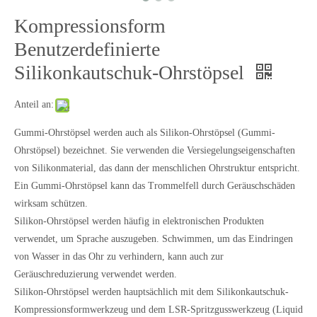
Kompressionsform
Pneumatische Dichtungen aus Silikonkautschuk
Hydraulikdichtungen aus Silikonkautschuk
Benutzerdefinierte
Silikonkautschuk-Ohrstöpsel
Anteil an:
Gummi-Ohrstöpsel werden auch als Silikon-Ohrstöpsel (Gummi-
Ohrstöpsel) bezeichnet. Sie verwenden die Versiegelungseigenschaften
von Silikonmaterial, das dann der menschlichen Ohrstruktur entspricht.
Ein Gummi-Ohrstöpsel kann das Trommelfell durch Geräuschschäden
wirksam schützen.
Silikon-Ohrstöpsel werden häufig in elektronischen Produkten
verwendet, um Sprache auszugeben. Schwimmen, um das Eindringen
Radikaldichtungen aus Silikonkautschuk
Silikonkautschuk-Lippendichtungen
von Wasser in das Ohr zu verhindern, kann auch zur
Geräuschreduzierung verwendet werden.
Silikon-Ohrstöpsel werden hauptsächlich mit dem Silikonkautschuk-
Kompressionsformwerkzeug und dem LSR-Spritzgusswerkzeug (Liquid