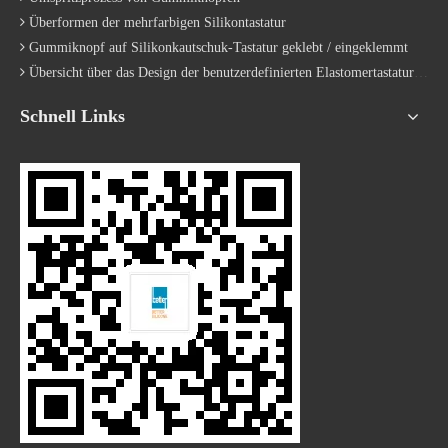
Flüssiges Silikonkautschuk-Spritzgusswerkzeug und
Überformen der mehrfarbigen Silikontastatur
Herstellung von Silikonkautschuk-Kompressionsteilen,
Gummiknopf auf Silikonkautschuk-Tastatur geklebt / eingeklemmt
Kunststoffspritzteilen,
Übersicht über das Design der benutzerdefinierten Elastomertastatur | Hersteller
Einspritzteile aus flüssigem Silikonkautschuk.
Schnell Links
Wir verfügen über fundierte Kenntnisse in der
Herstellung von Silikon-Ohrstöpseln und der
Technologie für Ohrstöpsel.
Daher kontrollieren wir die minimierte Trennlinie und
die genauesten Abmessungen für Ihre Produkte.
Unsere Vorteile:
1. Eigene Präzisions-Silikonkautschuk-
Druckformtechnik
2. Präzisions-Silikonkautschukkompression, wie bei
Smart Cellphone Parts, Medical Parts.
(Präzisionssilikonkautschuk