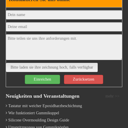
genauere Abmessungen und genauere Abmessungen für
Ihre Anwendungen)
Bessere Silicone Mirror Face EDM-
Verarbeitung
Bitte laden sie ihre zeichnung hoch, falls verfügbar
Einreichen
Zurücksetzen
Neuigkeiten und Veranstaltungen
mehr >>
Tastatur mit weicher Epoxidharzbeschichtung
Wie funktioniert Gummikuppel
Xiamen Better Silicone Import und Export Co., Ltd, die
Silicone Overmoulding Design Guide
Gummikompression / Kunststoffinjektion /
Umspritzprozess von Gummiknöpfen