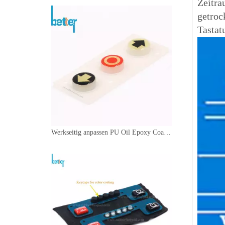
Zeitr
getroc
Tastat
Werkseitig anpassen PU Oil Epoxy Coated Rubber Keyboard zum Schutz