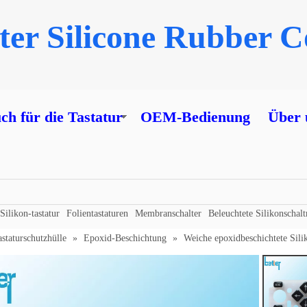
er Silicone Rubber Co
h für die Tastatur
OEM-Bedienung
Über 
Silikon-tastatur
Folientastaturen
Membranschalter
Beleuchtete Silikonschal
astaturschutzhülle
»
Epoxid-Beschichtung
»
Weiche epoxidbeschichtete Sili