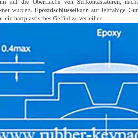
aum auf die Oberfläche von Silikontastaturen, nac
knet wurden.
Epoxidschlüssel
kann auf leitfähige G
ur ein hartplastisches Gefühl zu verleihen.