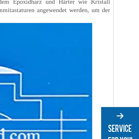
hdem Epoxidharz und Härter wie Kristall
ummitastaturen angewendet werden, um der