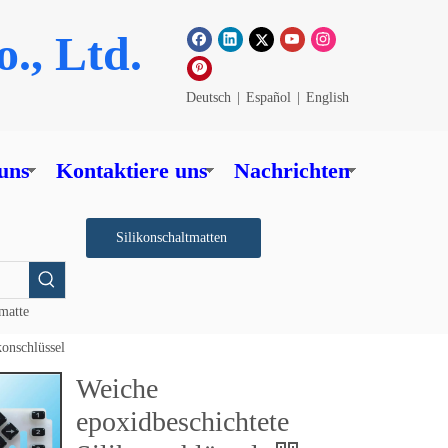
., Ltd.
Deutsch
|
Español
|
English
uns
Kontaktiere uns
Nachrichten
Silikonschaltmatten
tmatte
konschlüssel
Weiche
epoxidbeschichtete