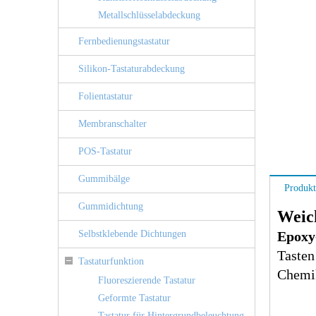
Metallschlüsselabdeckung
Fernbedienungstastatur
Silikon-Tastaturabdeckung
Folientastatur
Membranschalter
POS-Tastatur
Gummibälge
Produkt
Gummidichtung
Weich
Selbstklebende Dichtungen
Epoxy
Tasten
Tastaturfunktion
Chemik
Fluoreszierende Tastatur
Geformte Tastatur
Tastatur für Hintergrundbeleuchtung