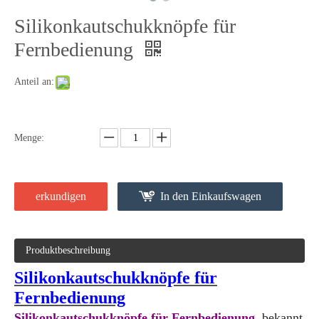
Menge:
erkundigen
In den Einkaufswagen
Produktbeschreibung
Silikonkautschukknöpfe für
Fernbedienung
Silikonkautschukknöpfe für Fernbedienung
, bekannt
als
Fernbedienungstastatur
,
Fernbedienungstaste
, die meist aus
Elastomer-Silikonkautschuk-Materialien von hergestellt
wird
Gummiformpressen
, einige aus hart oder
elastomer
Plastikschlüsselkappe & Abdeckung
.
Fernbedienungstastatur
Hauptanwendungen: Fernseher, Klimaanlage,
elektrischer Ventilator, Radio, intelligentes Gerät usw.