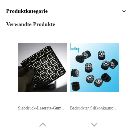
Siebdruck-Laserätz-Gummitastatur
Bedruckter Silikonkautschukknopf