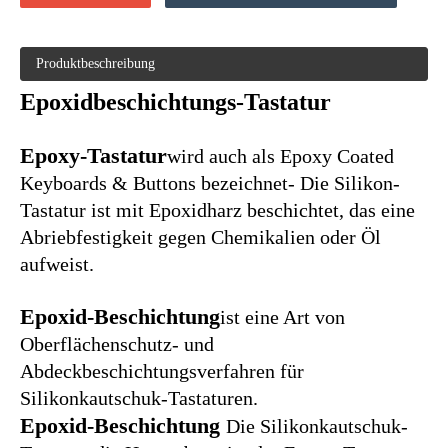
Keyboards & Buttons bezeichnet
- Die Silikon-
Tastatur ist mit Epoxidharz beschichtet, das eine
Abriebfestigkeit gegen Chemikalien oder Öl
aufweist.
Epoxid-Beschichtung
ist eine Art von
Oberflächenschutz- und
Abdeckbeschichtungsverfahren für
Silikonkautschuk-Tastaturen.
Epoxid-Beschichtung
Die Silikonkautschuk-
Tastatur, die Hauptoberseite der Epoxy-Tastatur,
hat eine verzierte Kristallschönheit und gute
transparente Effekte wie eine Hart-PC-PMMA-
Kunststoff-Tastaturkappe. Im Vergleich zu
Kunststoff + Silikonkautschuk-Tastatur (P + R-
Tastatur) sind die Produktionskosten für Silikon-