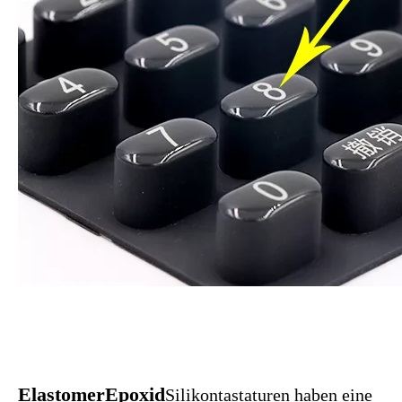
Elastomer
Epoxid
Silikontastaturen haben eine
schöne und gute transparente Oberfläche, genau
wie die Knopfabdeckung aus Kunststoff.
Anwenden eines
Epoxidkrone
to keytops ist als
wirtschaftliche Verarbeitung optisch ansprechend.