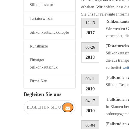
Silikontastatur
erhalten. Wir hoffen, dass d
Sie uns für relevante Informa
Tastaturwissen
[
Silikonkaut
12-13
Wie werden Gu
Silikonkautschukknöpfe
2017
verwendet, di
[
Tastaturwis
Kunstharze
08-26
Silikonkautsc
2018
Flüssiger
die aus trans
Silikonkautschuk
verbreitet
weit
[
Fallstudien 
09-11
Firma Neu
Silikon-Taste
2019
Begleiten Sie uns
[
Fallstudien 
04-17
In Xiamen her
2019
ordnungsgemäß
[
Fallstudien 
03-04