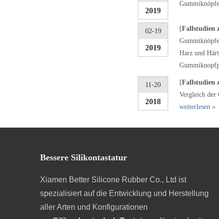
Gummiknöpfe w
2019
[
Fallstudien 
02-19
Gummiknöpfe m
2019
Harz und Härt
Gummiknopfpol
[
Fallstudien 
11-20
Vergleich der
2018
weiterlesen »
Bessere Silikontastatur
Xiamen Better Silicone Rubber Co., Ltd ist
spezialisiert auf die Entwicklung und Herstellung
aller Arten und Konfigurationen