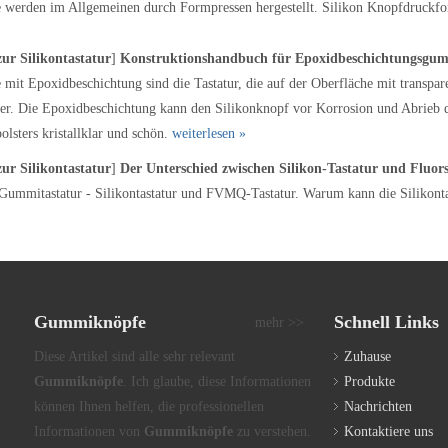
erden im Allgemeinen durch Formpressen hergestellt. Silikon Knopfdruckfor
zur Silikontastatur
]
Konstruktionshandbuch für Epoxidbeschichtungsgu
it Epoxidbeschichtung sind die Tastatur, die auf der Oberfläche mit transpare
er. Die Epoxidbeschichtung kann den Silikonknopf vor Korrosion und Abrieb 
sters kristallklar und schön.
weiterlesen »
zur Silikontastatur
]
Der Unterschied zwischen Silikon-Tastatur und Flu
 Gummitastatur - Silikontastatur und FVMQ-Tastatur. Warum kann die Silikonta
Gummiknöpfe
Schnell Links
mehr >>
Diese Artikel sind alle sehr relevant
Zuhause
Gummiknöpfe
. Ich glaube, diese Informationen
Produkte
können Ihnen helfen, die professionellen
Nachrichten
Informationen von
Gummiknöpfe
zu verstehen.
Kontaktiere uns