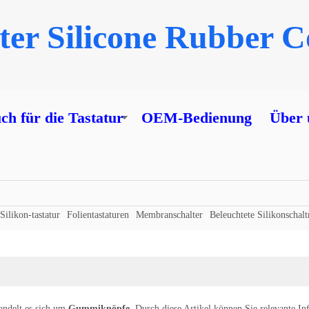
er Silicone Rubber Co
h für die Tastatur
OEM-Bedienung
Über 
Silikon-tastatur
Folientastaturen
Membranschalter
Beleuchtete Silikonschal
andelt es sich um
Gummiknöpfe
. Durch diese Artikel können Sie relevante I