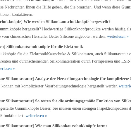
iese Nachrichten Ihnen die Hilfe geben, die Sie brauchen. Und wenn diese
Gumm
tionen kontaktieren.
schukknöpfe
]
Wie werden Silikonkautschukknöpfe hergestellt?
mmiknöpfe hergestellt? Hochwertige Silikonknopfprodukte werden häufig als 
e vom chinesischen Hersteller Better Silicone angeboten werden.
weiterlesen »
sen
]
Silikonkautschukknöpfe für die Elektronik
hukknöpfe für die ElektronikKautschuke & Silikontasten, auch Silikontastatur
parenten und durchscheinenden Silikonmaterialien durch Formpressen und LSR-Sp
erlesen »
zur Silikontastatur
]
Analyse der Herstellungstechnologie für komplizierte 
n können mit komplizierter Verarbeitungstechnologie hergestellt werden
weiterl
zur Silikontastatur
]
So testen Sie die ordnungsgemäße Funktion von Sili
gestellte Gummiknöpfe Besser, Sie müssen einen strengen Inspektionsprozess d
 funktioniert.
weiterlesen »
zur Silikontastatur
]
Wie man Silikonkautschukknöpfe formt