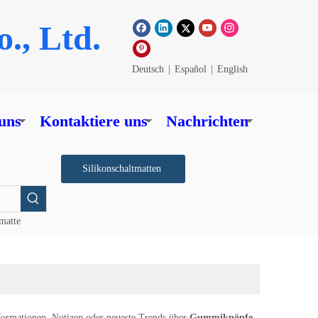
., Ltd.
Deutsch
|
Español
|
English
uns
Kontaktiere uns
Nachrichten
Silikonschaltmatten
tmatte
nformationen, Notizen oder neueste Trends über
Gummiknöpfe